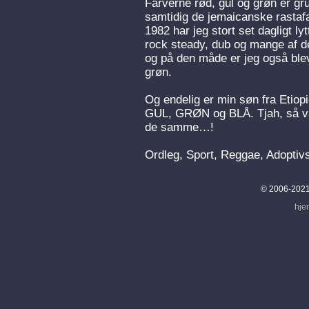
Farverne rød, gul og grøn er gru
samtidig de jemaicanske rastafar
1982 har jeg stort set dagligt ly
rock steady, dub og mange af de
og på den måde er jeg også blev
grøn.
Og endelig er min søn fra Etiop
GUL, GRØN og BLÅ. Tjah, så var 
de samme…!
Ordleg, Sport, Reggae, Adoptiv
© 2006-2021
hje